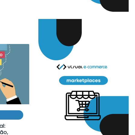
al:
ão,