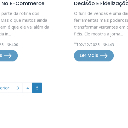
o No E-Commerce
Decisão E Fidelizaçã
z parte da rotina dos
O funil de vendas é uma da
. Mas o que muitos ainda
ferramentas mais poderos
em é que ele vai além da
transformar visitantes em c
a in...
fiéis. Ele mostra a jorna...
25
400
02/12/2025
443
is
Ler Mais
erior
3
4
5