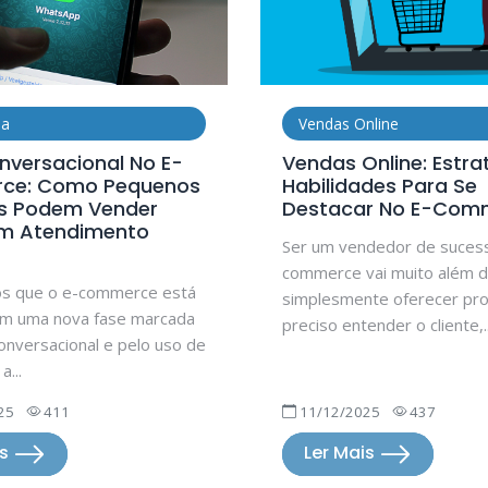
ia
Vendas Online
nversacional No E-
Vendas Online: Estra
ce: Como Pequenos
Habilidades Para Se
s Podem Vender
Destacar No E-Com
m Atendimento
Ser um vendedor de suces
commerce vai muito além 
s que o e-commerce está
simplesmente oferecer pro
em uma nova fase marcada
preciso entender o cliente,..
onversacional e pelo uso de
a...
25
411
11/12/2025
437
is
Ler Mais