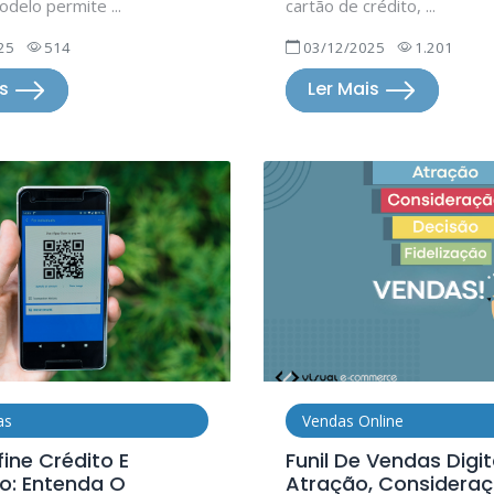
odelo permite ...
cartão de crédito, ...
25
514
03/12/2025
1.201
is
Ler Mais
as
Vendas Online
fine Crédito E
Funil De Vendas Digit
: Entenda O
Atração, Consideraç