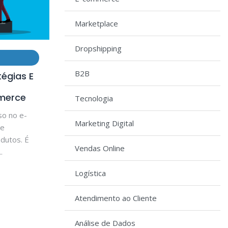
Marketplace
Dropshipping
B2B
tégias E
merce
Tecnologia
so no e-
Marketing Digital
de
dutos. É
Vendas Online
.
Logística
Atendimento ao Cliente
Análise de Dados