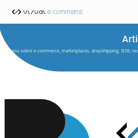
Art
Artigos sobre e-commerce, marketplaces, dropshipping, B2B, tecn
online.