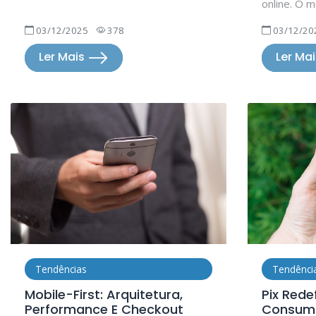
online. O m
03/12/2025
378
03/12/20
Ler Mais
Ler Ma
Tendências
Tendênci
Mobile-First: Arquitetura,
Pix Rede
Performance E Checkout
Consumo