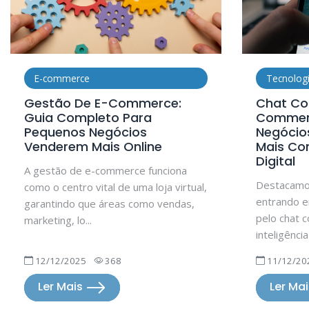
E-commerce
Tecnolog
Gestão De E-Commerce:
Chat Co
Guia Completo Para
Commer
Pequenos Negócios
Negócio
Venderem Mais Online
Mais Co
Digital
A gestão de e-commerce funciona
Destacamo
como o centro vital de uma loja virtual,
entrando 
garantindo que áreas como vendas,
pelo chat c
marketing, lo...
inteligência 
12/12/2025
368
11/12/20
Ler Mais
Ler Ma