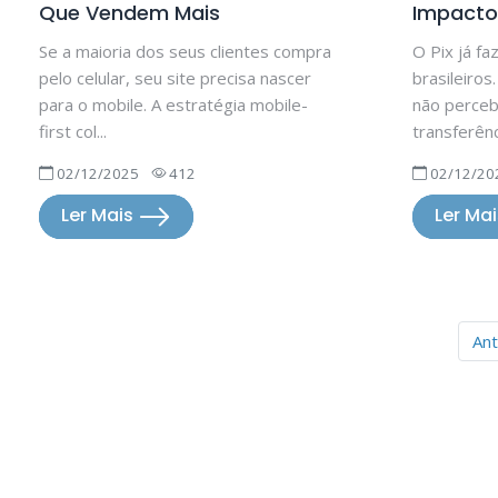
Que Vendem Mais
Impact
Se a maioria dos seus clientes compra
O Pix já fa
pelo celular, seu site precisa nascer
brasileiros
para o mobile. A estratégia mobile-
não perceb
first col...
transferênci
02/12/2025
412
02/12/20
Ler Mais
Ler Ma
Ant