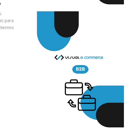
o
s
as para
lientes