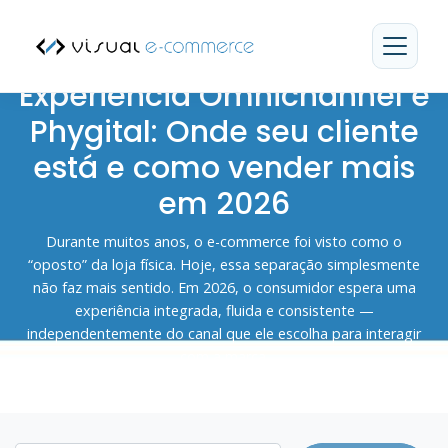
Artigos Vi
Experiência Omnichannel e
Phygital: Onde seu cliente
está e como vender mais
em 2026
Durante muitos anos, o e-commerce foi visto como o
“oposto” da loja física. Hoje, essa separação simplesmente
não faz mais sentido. Em 2026, o consumidor espera uma
experiência integrada, fluida e consistente —
independentemente do canal que ele escolha para interagir
com a marca.