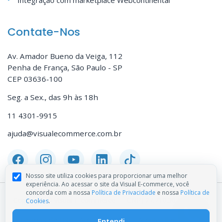
Integração com marketplace Webcontinental
Contate-Nos
Av. Amador Bueno da Veiga, 112
Penha de França, São Paulo - SP
CEP 03636-100
Seg. a Sex., das 9h às 18h
11 4301-9915
ajuda@visualecommerce.com.br
Nosso site utiliza cookies para proporcionar uma melhor
experiência. Ao acessar o site da Visual E-commerce, você
concorda com a nossa
Política de Privacidade
e nossa
Política de
Copyright © Visual E-commerce — CNPJ 27.710.307/0001-32
Cookies
.
Termos de Uso
Arquivo llms.txt
Arquivo llms-full.txt
Entendi